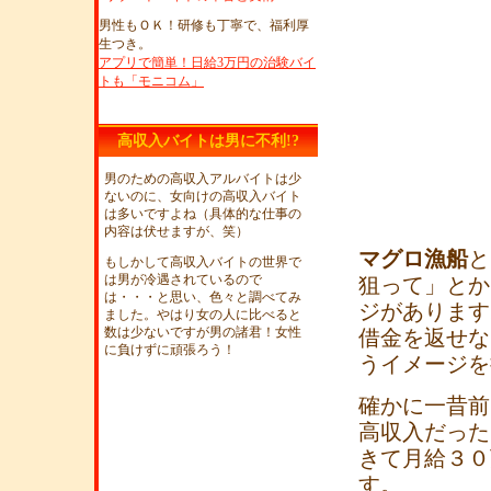
男性もＯＫ！研修も丁寧で、福利厚
生つき。
アプリで簡単！日給3万円の治験バイ
トも「モニコム」
高収入バイトは男に不利!?
男のための高収入アルバイトは少
ないのに、女向けの高収入バイト
は多いですよね（具体的な仕事の
内容は伏せますが、笑）
マグロ漁船
と
もしかして高収入バイトの世界で
は男が冷遇されているので
狙って」とか
は・・・と思い、色々と調べてみ
ジがあります
ました。やはり女の人に比べると
数は少ないですが男の諸君！女性
借金を返せな
に負けずに頑張ろう！
うイメージを
確かに一昔前
高収入だった
きて月給３０
す。