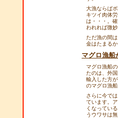
大漁ならばボ
キツイ肉体労
は・・・。確
われれば微妙
ただ漁の間は
金はたまるか
マグロ漁船
マグロ漁船の
たのは、外国
輸入した方が
のマグロ漁船
さらに今では
ています。ア
くなっている
うウワサは無